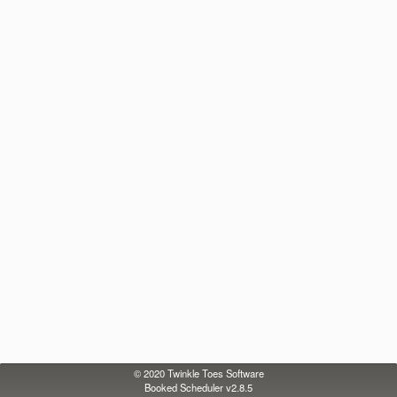
© 2020
Twinkle Toes Software
Booked Scheduler v2.8.5